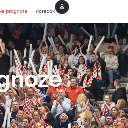
je prognoze
Poredak
ognoze