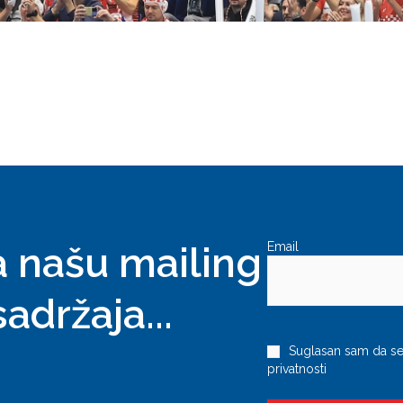
a našu mailing
Email
sadržaja...
(Required)
Privacy
Suglasan sam da se 
privatnosti